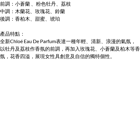
前調：小蒼蘭 、粉色牡丹、荔枝
中調：木蘭花、玫瑰花、鈴蘭
後調：香柏木、甜蜜、琥珀
產品特點：
全新
Chloé
Eau De Parfum表達一種年輕、清新、浪漫的氣氛，
以牡丹及荔枝作香氛的前調，再加入玫瑰花、小蒼蘭及柏木等香
氛，花香四溢，展現女性具創意及自信的獨特個性。