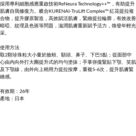
採用專利細胞感應重啟技術ReNeura Technology++™️，有助提升
肌膚自我修復力。糅合KURENAI-TruLift Complex™️ 紅花提拉複
合物，提升膠原製造，高效賦活肌膚，緊緻提拉輪廓，有效改善
暗啞、紋理及色斑等問題，滋潤肌膚重新賦予活力，煥發年輕光
采。
使用方法
取2顆珍珠粒大小量於臉頰、額頭、鼻子、下巴5點；從面部中
心由內向外打大圈提升式的均勻塗抹；手掌併攏緊貼下顎、笑肌
及下顎線，由外向上稍用力提拉按摩，重複5-6次，提升肌膚緊
緻感。
有效期：26年
產地：日本