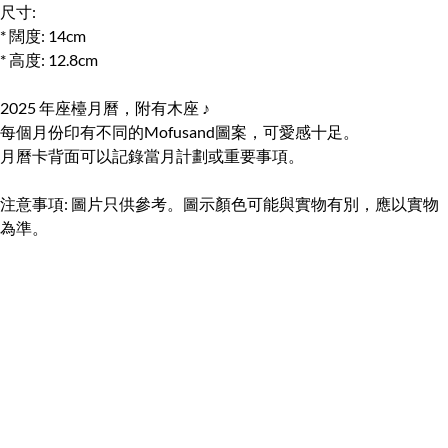
尺寸:
* 闊度: 14cm
* 高度: 12.8cm
2025 年座檯月曆，附有木座 ♪
每個月份印有不同的Mofusand圖案，可愛感十足。
月曆卡背面可以記錄當月計劃或重要事項。
注意事項: 圖片只供參考。圖示顏色可能與實物有別，應以實物
為準。