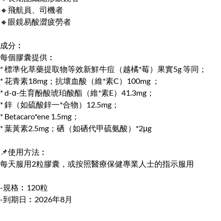
🔸飛航員、司機者
🔸眼鏡易酸澀疲勞者
成分︰
每個膠囊提供︰
* 標準化草藥提取物等效新鮮牛痘（越橘*莓）果實5g 等同；
* 花青素18mg；抗壞血酸（維*素C）100mg ；
* d-α-生育酚酸琥珀酸酯（維*素E）41.3mg；
* 鋅（如硫酸鋅一*合物）12.5mg；
* Betacaro*ene 1.5mg；
* 葉黃素2.5mg；硒（如硒代甲硫氨酸）*2μg
📌使用方法︰
每天服用2粒膠囊，或按照醫療保健專業人士的指示服用
-規格︰120粒
-到期日︰2026年8月