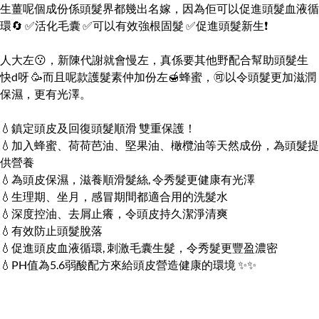
生薑呢個成份係頭髮界都幾出名嫁，因為佢可以促進頭髮血液循
環🔄 ✅活化毛囊 ✅可以有效強根固髮 ✅促進頭髮新生❗
人大左😗，新陳代謝就會慢左，真係要其他野配合幫助頭髮生
快d呀 🥳而且呢款護髮素仲加份左🍯蜂蜜，🉑以令頭髮更加滋潤
保濕，更有光澤。
💧鎮定頭皮及回復頭髮順滑 雙重保護！
💧加入蜂蜜、荷荷芭油、堅果油、橄欖油等天然成份，為頭髮提
供營養
💧為頭皮保濕，滋養順滑髮絲, 令秀髮更健康有光澤
💧生理期、坐月，感冒期間都適合用的洗髮水
💧深度控油、去屑止癢，令頭皮持久潔淨清爽
💧有效防止頭髮脫落
💧促進頭皮血液循環, 刺激毛囊生髮，令秀髮更豐盈濃密
💧PH值為5.6弱酸配方來給頭皮營造健康的環境 ✨✨