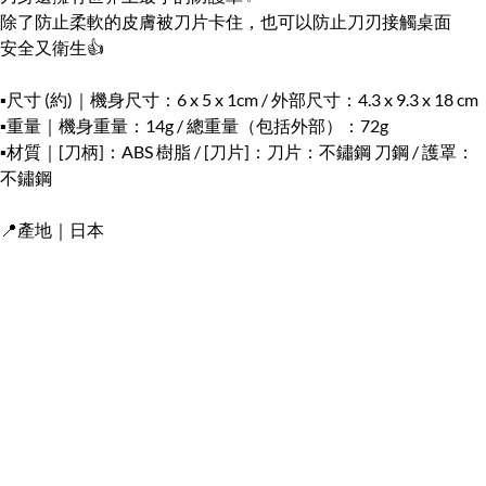
除了防止柔軟的皮膚被刀片卡住，也可以防止刀刃接觸桌面
安全又衛生👍
▪️尺寸 (約)｜機身尺寸：6 x 5 x 1cm / 外部尺寸：4.3 x 9.3 x 18 cm
▪️重量｜機身重量：14g / 總重量（包括外部）：72g
▪️材質｜[刀柄]：ABS 樹脂 / [刀片]：刀片：不鏽鋼 刀鋼 / 護罩：
不鏽鋼
📍產地｜日本