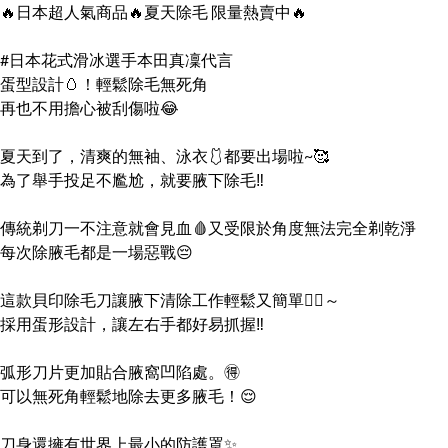
🔥日本超人氣商品🔥夏天除毛 限量熱賣中🔥
#日本花式滑冰選手本田真凜代言
蛋型設計🥚！輕鬆除毛無死角
再也不用擔心被刮傷啦😂
夏天到了，清爽的無袖、泳衣🩱都要出場啦~🥰
為了舉手投足不尷尬，就要腋下除毛‼️
傳統剃刀一不注意就會見血🩸又受限於角度無法完全剃乾淨
每次除腋毛都是一場惡戰😔
這款貝印除毛刀讓腋下清除工作輕鬆又簡單👍🏻～
採用蛋形設計，讓左右手都好易抓握‼️
弧形刀片更加貼合腋窩凹陷處。🉐
可以無死角輕鬆地除去更多腋毛！😌
刀身還擁有世界上最小的防護罩✨