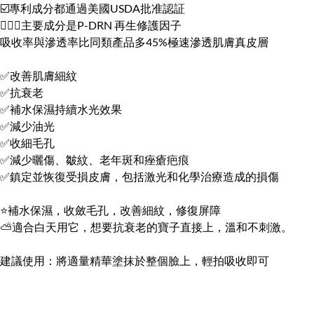
☑️專利成分都通過美國USDA批准認証
💁🏻‍♀️主要成分是P-DRN 再生修護因子
吸收率與滲透率比同類產品多45%極速滲透肌膚真皮層
✅改善肌膚細紋
✅抗衰老
✅補水保濕持續水光效果
✅減少油光
✅收細毛孔
✅減少曬傷、皺紋、老年斑和痤瘡疤痕
✅鎮定並恢復受損皮膚，包括激光和化學治療造成的損傷
⭐補水保濕，收斂毛孔，改善細紋，修復屏障
⛅適合白天用它，想要抗衰老的寶子直接上，溫和不刺激。
建議使用：將適量精華塗抹於整個臉上，輕拍吸收即可