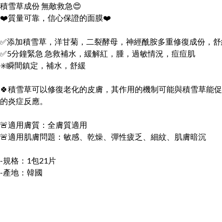
積雪草成份 無敵救急😍
❤️質量可靠，信心保證的面膜❤️
✅添加積雪草，洋甘菊，二裂酵母，神經酰胺多重修復成份，舒
✅5分鐘緊急 急救補水，緩解紅，腫，過敏情況，痘痘肌
✳️瞬間鎮定，補水，舒緩
🍀積雪草可以修復老化的皮膚，其作用的機制可能與積雪草能
的炎症反應。
🚨適用膚質：全膚質適用
🚨適用肌膚問題：敏感、乾燥、彈性疲乏、細紋、肌膚暗沉
-規格：1包21片
-產地：韓國