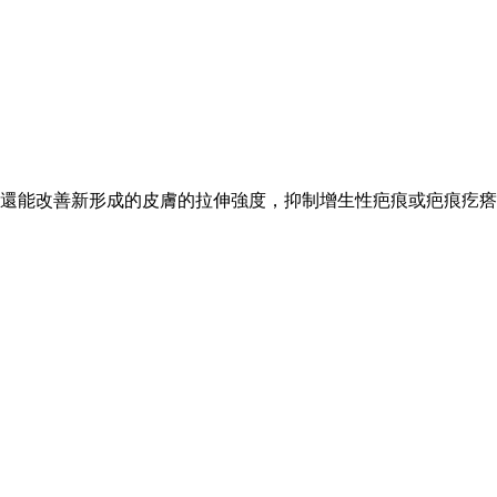
草還能改善新形成的皮膚的拉伸強度，抑制增生性疤痕或疤痕疙瘩