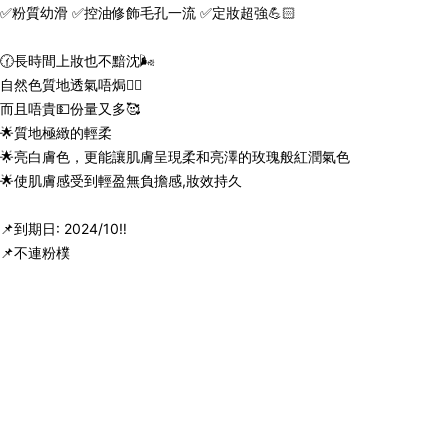
✅粉質幼滑 ✅控油修飾毛孔一流 ✅定妝超強💪🏻
🕜長時間上妝也不黯沈🌬
自然色質地透氣唔焗👍🏻
而且唔貴💵份量又多🥰
🌟質地極緻的輕柔
🌟亮白膚色，更能讓肌膚呈現柔和亮澤的玫瑰般紅潤氣色
🌟使肌膚感受到輕盈無負擔感,妝效持久
📌到期日: 2024/10‼️
📌不連粉樸